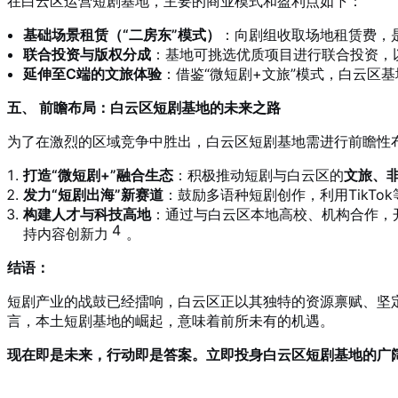
在白云区运营短剧基地，主要的商业模式和盈利点如下：
基础场景租赁（“二房东”模式）
：向剧组收取场地租赁费，
联合投资与版权分成
：基地可挑选优质项目进行联合投资，
延伸至C端的文旅体验
：借鉴“微短剧+文旅”模式，白云区
五、 前瞻布局：白云区短剧基地的未来之路
为了在激烈的区域竞争中胜出，白云区短剧基地需进行前瞻性
打造“微短剧+”融合生态
：积极推动短剧与白云区的
文旅、
发力“短剧出海”新赛道
：鼓励多语种短剧创作，利用TikT
构建人才与科技高地
：通过与白云区本地高校、机构合作，
4
持内容创新力
。
结语：
短剧产业的战鼓已经擂响，白云区正以其独特的资源禀赋、坚
言，本土短剧基地的崛起，意味着前所未有的机遇。
现在即是未来，行动即是答案。立即投身白云区短剧基地的广