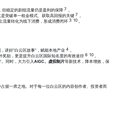
7
，但稳定的剧组流量仍是盈利的保障
。
7
这是突破单一租金模式、获取高回报的关键
。
3
10
上流量转化为线下消费，形成消费闭环
。
4
，讲好“白云区故事”，赋能本地产业
。
8
10
额外奖励，更是提升白云区国际知名度的有效途径
。
才。同时，大力引入
AIGC、虚拟制片
等新技术，降本增效，保
中占据一席之地。对于每一位白云区的内容创作者、投资者而