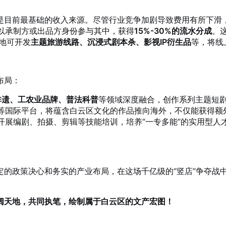
是目前最基础的收入来源。尽管行业竞争加剧导致费用有所下滑
以承制方或出品方身份参与其中，获得
15%-30%的流水分成
。
基地可开发
主题旅游线路、沉浸式剧本杀、影视IP衍生品
等，将线
布局：
非遗、工农业品牌、普法科普
等领域深度融合，创作系列主题短剧
ok等国际平台，将蕴含白云区文化的作品推向海外，不仅能获得
开展编剧、拍摄、剪辑等技能培训，培养“一专多能”的实用型人
定的政策决心和务实的产业布局，在这场千亿级的“竖店”争夺战
阔天地，共同执笔，绘制属于白云区的文产宏图！