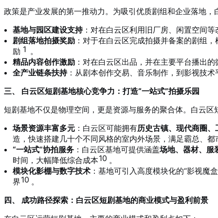
政策是产业发展的第一推动力。为吸引优质剧组和企业落地，
基地与园区建设支持
：对在白云区利用旧厂房、闲置空间等
剧组落地拍摄奖励
：对于在白云区完成拍摄并备案的剧组，
1
励
。
精品内容创作激励
：对在白云区出品，并在主要平台播出的
全产业链条扶持
：从剧本创作交易、音乐制作，到影视技术
三、 白云区短剧基地核心竞争力：打造“一站式”拍摄乐园
短剧基地不仅是物理空间，更是资源与服务的聚合体。白云区
场景资源丰富多元
：白云区可能拥有
历史古镇、现代商圈、
造，快速搭建几十个不同风格的室内外场景，满足霸总、都
“一站式”协拍服务
：白云区基地可提供涵盖
场地、器材、服
10
时间，大幅降低综合成本
。
模块化影棚与数字技术
：基地可引入高度模块化的“影视魔
10
界
。
四、 成功路径探索：白云区短剧基地的商业模式与盈利前景