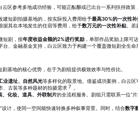
白云区参考多地成功经验，可能正酝酿或已出台一系列扶持政策
改建短剧拍摄基地的，按实际投入费用给予
最高30%的一次性补
根据其在本地发生的住宿等费用，给予
数万元的一次性补贴
。若
微短剧，按
年度收益金额的2%进行奖励
，单部作品奖励上限可
平台、金融基金支持，白云区致力于构建一个覆盖微短剧全生命
短剧基地的核心优势，在于为剧组提供极致效率与性价比。
工业遗址、自然风光
等多样化的取景地。借鉴成功案例，白云区
7
市、古装等多种题材的拍摄需求
。
装、化妆、道具、外联制片
的全流程服务。剧组只需联系一位“片
盒”设计，使同一空间能快速转换多种叙事背景。同时，结合
数字